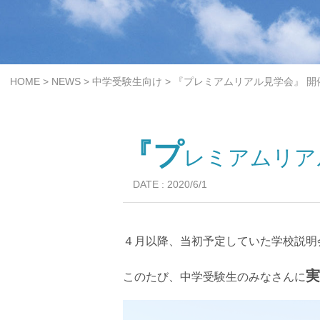
>
>
>
HOME
NEWS
中学受験生向け
『プレミアムリアル見学会』 開
『プ
レミアムリア
DATE : 2020/6/1
４月以降、当初予定していた学校説明
実
このたび、中学受験生のみなさんに