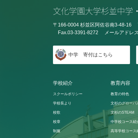
〒166-0004 杉並区阿佐谷南3-48-16
Fax.03-3391-8272
メールアドレ
中学 寄付はこちら
学校紹介
教育内容
スクールポリシー
教育の特色
学校長より
文杉のグローバ
校歌
文杉のSTEAM
校章
中学校コース紹
制服
高等学校コース