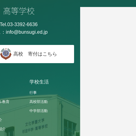
Tel.03-3392-6636
ス：
info@bunsugi.ed.jp
高校 寄付はこちら
学校生活
行事
ル教育
高校部活動
中学部活動
介
紹介