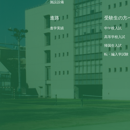
施設設備
進路
受験生の方
進学実績
中学校入試
高等学校入試
帰国生入試
転・編入学試験