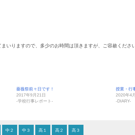
てまいりますので、多少のお時間は頂きますが、ご容赦くださ
薔薇祭前々日です！
授業・行
2017年9月21日
2020年4
-学校行事レポート-
-DIARY-
中２
中３
高１
高２
高３