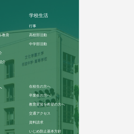
学校生活
行事
ル教育
高校部活動
中学部活動
介
紹介
在校生の方へ
へ
卒業生の方へ
教育実習を希望の方へ
交通アクセス
資料請求
いじめ防止基本方針