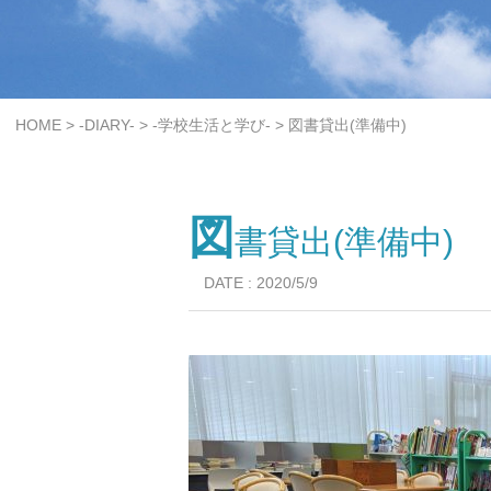
>
>
>
HOME
-DIARY-
-学校生活と学び-
図書貸出(準備中)
図
書貸出(準備中)
DATE : 2020/5/9