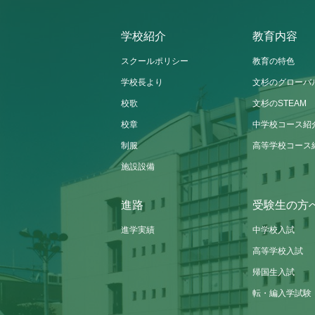
学校紹介
教育内容
スクールポリシー
教育の特色
学校長より
文杉のグローバ
校歌
文杉のSTEAM
校章
中学校コース紹
制服
高等学校コース
施設設備
進路
受験生の方
進学実績
中学校入試
高等学校入試
帰国生入試
転・編入学試験