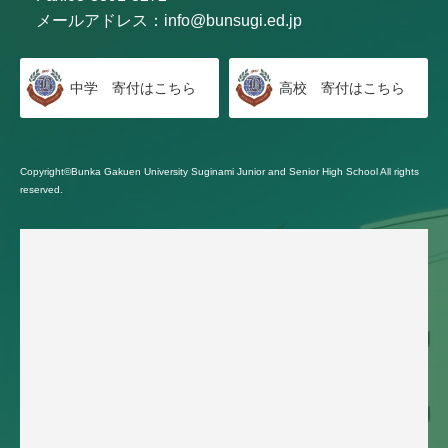
メールアドレス：
info@bunsugi.ed.jp
中学 寄付はこちら
高校 寄付はこちら
Copyright©Bunka Gakuen University Suginami Junior and Senior High School All rights
reserved.