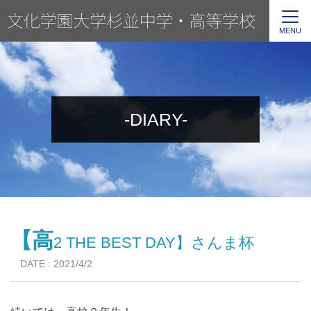
MENU
-DIARY-
【高
2 THE BEST DAY】さんま杯
DATE : 2021/4/2