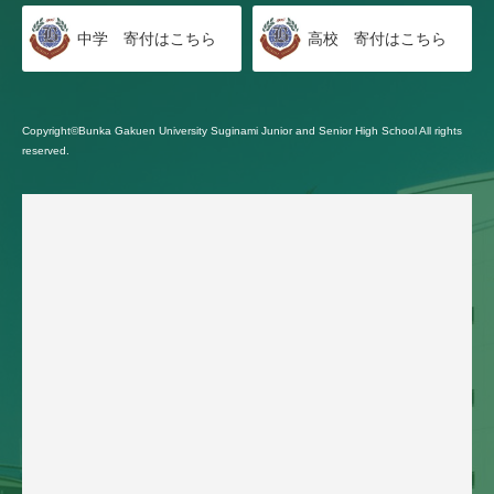
中学 寄付はこちら
高校 寄付はこちら
Copyright©Bunka Gakuen University Suginami Junior and Senior High School All rights
reserved.