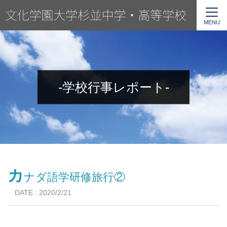
MENU
-学校行事レポート-
カ
ナダ語学研修旅行②
DATE : 2020/2/21