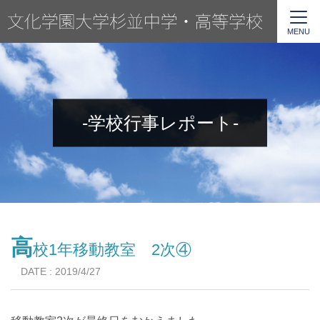
MENU
-学校行事レポート-
高
校1年移動教室 2次④
DATE : 2019/4/27