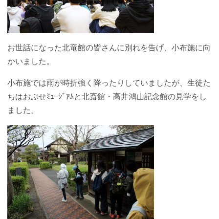
お世話になった北竜館の皆さんに別れを告げ、小布施に向
かいました。
小布施では雨が時折強く降ったりしていましたが、生徒た
ちはおぶせﾐｭｰｼﾞｱﾑと北斎館・高井鴻山記念館の見学をし
ました。