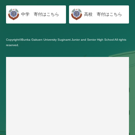
中学 寄付はこちら
高校 寄付はこちら
Copyright©Bunka Gakuen University Suginami Junior and Senior High School All rights
reserved.