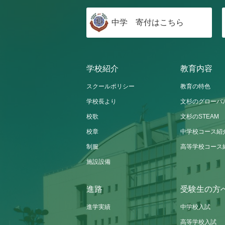
中学 寄付はこちら
学校紹介
教育内容
スクールポリシー
教育の特色
学校長より
文杉のグローバ
校歌
文杉のSTEAM
校章
中学校コース紹
制服
高等学校コース
施設設備
進路
受験生の方
進学実績
中学校入試
高等学校入試