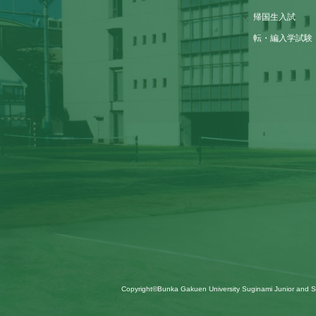
帰国生入試
転・編入学試験
Copyright©Bunka Gakuen University Suginami Junior and Sen