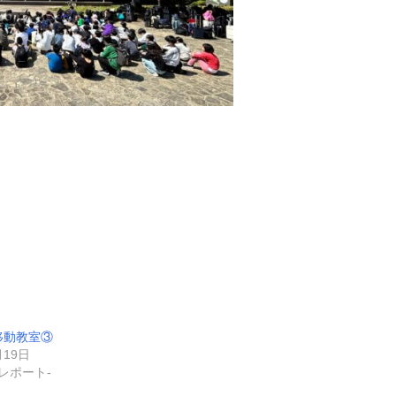
移動教室③
月19日
レポート-