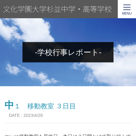
MENU
-学校行事レポート-
中
１ 移動教室 ３日目
DATE : 2023/4/28