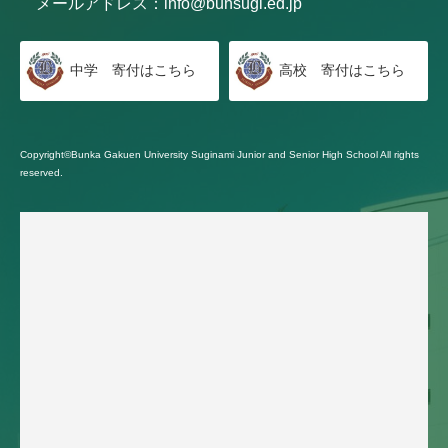
メールアドレス：
info@bunsugi.ed.jp
中学 寄付はこちら
高校 寄付はこちら
Copyright©Bunka Gakuen University Suginami Junior and Senior High School All rights
reserved.