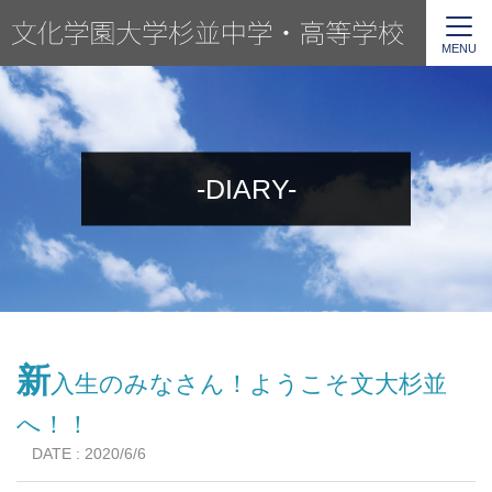
MENU
-DIARY-
新
入生のみなさん！ようこそ文大杉並
へ！！
DATE : 2020/6/6